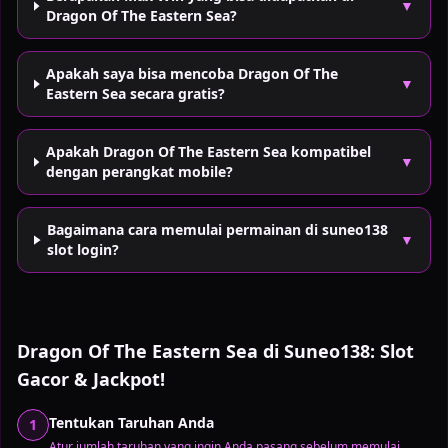
▼
Dragon Of The Eastern Sea?
Apakah saya bisa mencoba Dragon Of The
▼
Eastern Sea secara gratis?
Apakah Dragon Of The Eastern Sea kompatibel
▼
dengan perangkat mobile?
Bagaimana cara memulai permainan di suneo138
▼
slot login?
Dragon Of The Eastern Sea di Suneo138: Slot
Gacor & Jackpot!
Tentukan Taruhan Anda
1
Atur jumlah taruhan yang ingin Anda pasang sebelum memulai