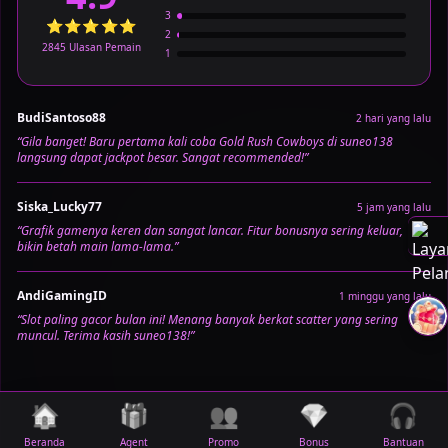
3
⭐⭐⭐⭐⭐
2
2845 Ulasan Pemain
1
BudiSantoso88
2 hari yang lalu
“Gila banget! Baru pertama kali coba Gold Rush Cowboys di suneo138
langsung dapat jackpot besar. Sangat recommended!”
Siska_Lucky77
5 jam yang lalu
“Grafik gamenya keren dan sangat lancar. Fitur bonusnya sering keluar,
bikin betah main lama-lama.”
AndiGamingID
1 minggu yang lalu
“Slot paling gacor bulan ini! Menang banyak berkat scatter yang sering
muncul. Terima kasih suneo138!”
🏠
🎁
👥
💎
🎧
Beranda
Agent
Promo
Bonus
Bantuan