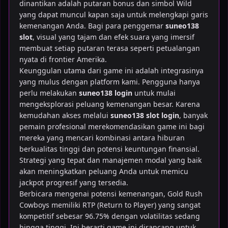
dinantikan adalah putaran bonus dan simbol Wild
yang dapat muncul kapan saja untuk melengkapi garis
kemenangan Anda. Bagi para penggemar
suneo138
slot
, visual yang tajam dan efek suara yang imersif
membuat setiap putaran terasa seperti petualangan
nyata di frontier Amerika.
Keunggulan utama dari game ini adalah integrasinya
yang mulus dengan platform kami. Pengguna hanya
perlu melakukan
suneo138 login
untuk mulai
mengeksplorasi peluang kemenangan besar. Karena
kemudahan akses melalui
suneo138 slot login
, banyak
pemain profesional merekomendasikan game ini bagi
mereka yang mencari kombinasi antara hiburan
berkualitas tinggi dan potensi keuntungan finansial.
Strategi yang tepat dan manajemen modal yang baik
akan meningkatkan peluang Anda untuk memicu
jackpot progresif yang tersedia.
Berbicara mengenai potensi kemenangan, Gold Rush
Cowboys memiliki RTP (Return to Player) yang sangat
kompetitif sebesar 96.75% dengan volatilitas sedang
hingga tinggi. Ini berarti game ini dirancang untuk