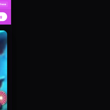
ahasa
ng