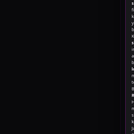
s
f
k
y
b
K
s
i
a
b
l
m
t
B
R
H
m
s
k
J